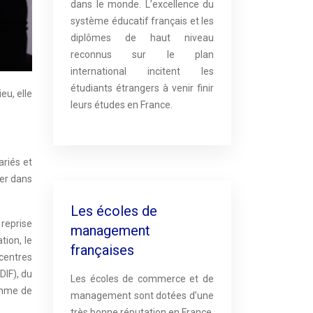
dans le monde. L’excellence du
système éducatif français et les
diplômes de haut niveau
reconnus sur le plan
international incitent les
étudiants étrangers à venir finir
eu, elle
leurs études en France.
ariés et
uer dans
Les écoles de
reprise
management
tion, le
françaises
 centres
DIF), du
Les écoles de commerce et de
amme de
management sont dotées d’une
très bonne réputation en France.