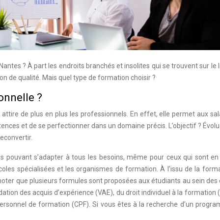
tes ? À part les endroits branchés et insolites qui se trouvent sur le li
de qualité. Mais quel type de formation choisir ?
onnelle ?
ttire de plus en plus les professionnels. En effet, elle permet aux sal
nces et de se perfectionner dans un domaine précis. L’objectif ? Évol
econvertir.
ns pouvant s’adapter à tous les besoins, même pour ceux qui sont en 
écoles spécialisées et les organismes de formation. À l’issu de la forma
 à noter que plusieurs formules sont proposées aux étudiants au sein des
idation des acquis d’expérience (VAE), du droit individuel à la formation (
personnel de formation (CPF). Si vous êtes à la recherche d’un progr