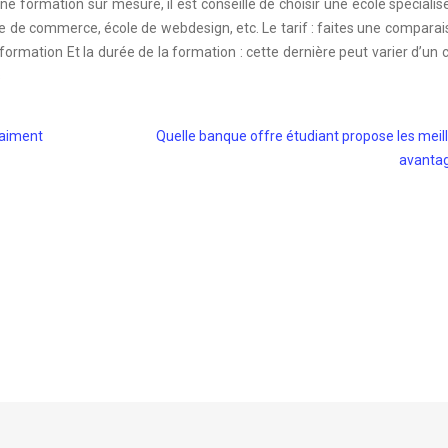
une formation sur mesure, il est conseillé de choisir une école spéciali
le de commerce, école de webdesign, etc. Le tarif : faites une compara
ormation Et la durée de la formation : cette dernière peut varier d’un 
s
raiment
Quelle banque offre étudiant propose les meil
avantag