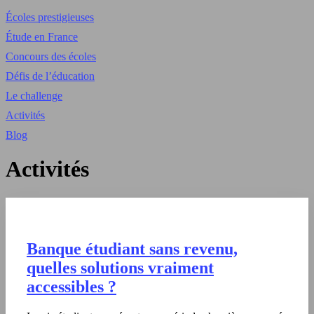
Écoles prestigieuses
Étude en France
Concours des écoles
Défis de l’éducation
Le challenge
Activités
Blog
Activités
Banque étudiant sans revenu,
quelles solutions vraiment
accessibles ?