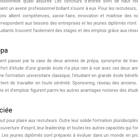
ssionnelle quasi assurée. Les concours d’entrée sont de haut ni
nt un avenir professionnel brillant s’ouvrir à eux. Pour les recruteurs,
ns allient compétences, savoir-faire, innovation et maitrise des no
rrespondent aux besoins des entreprises et les jeunes diplômés n’ont
 étudiants trouvent facilement des stages et des emplois grâce aux rés
épa
ment passer par la case de deux années de prépa, synonyme de trava
nfort d’étude d’une grande école n’a plus rien à voir avec ces deux a
 formation universitaire classique, l’étudiant en grande école bénéfi
nt de travailler en toute sérénité. Sponsoring, réseau des anciens, 
ages et d’emplois figurent parmi les autres avantages notoires des étu
éciée
 pour plaire aux recruteurs. Outre leur solide formation pluridisciplina
uverture d’esprit, leur leadership et toutes les autres capacités qui fo
r. Les jeunes diplômés sont préparés à évoluer dans un monde en pro