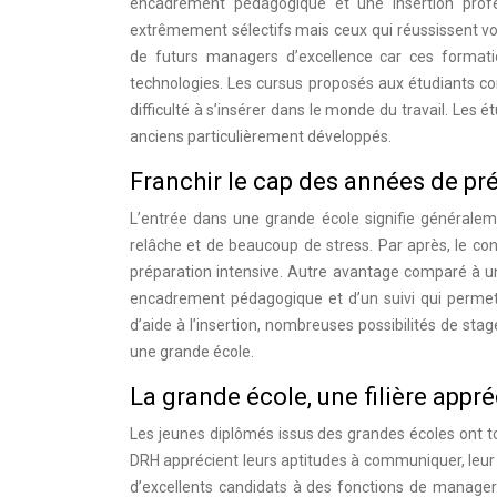
encadrement pédagogique et une insertion profe
extrêmement sélectifs mais ceux qui réussissent voie
de futurs managers d’excellence car ces formatio
technologies. Les cursus proposés aux étudiants co
difficulté à s’insérer dans le monde du travail. Les
anciens particulièrement développés.
Franchir le cap des années de pr
L’entrée dans une grande école signifie générale
relâche et de beaucoup de stress. Par après, le co
préparation intensive. Autre avantage comparé à une
encadrement pédagogique et d’un suivi qui permette
d’aide à l’insertion, nombreuses possibilités de st
une grande école.
La grande école, une filière appr
Les jeunes diplômés issus des grandes écoles ont tout
DRH apprécient leurs aptitudes à communiquer, leur o
d’excellents candidats à des fonctions de manage