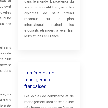
veau et
dans le monde. L’excellence du
 ce sont
système éducatif français et les
uvelles
diplômes de haut niveau
 aucune
reconnus sur le plan
eaux des
international incitent les
étudiants étrangers à venir finir
leurs études en France.
il sans
nnées de
cie d’un
service
des dans
Les écoles de
management
françaises
ire, les
Les écoles de commerce et de
nt d’eux
management sont dotées d’une
ie à de
très bonne réputation en France.